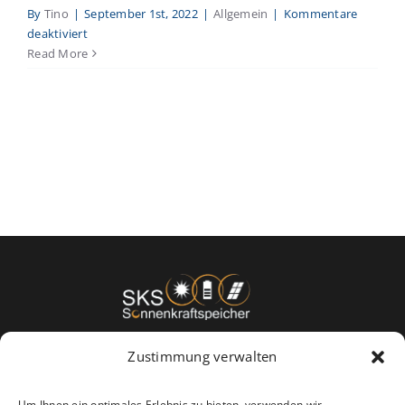
By
Tino
|
September 1st, 2022
|
Allgemein
|
Kommentare
für
deaktiviert
Mehr
Read More
Platz,
mehr
Effizienz,
besserer
Service
Zustimmung verwalten
+49 93838699870
Um Ihnen ein optimales Erlebnis zu bieten, verwenden wir